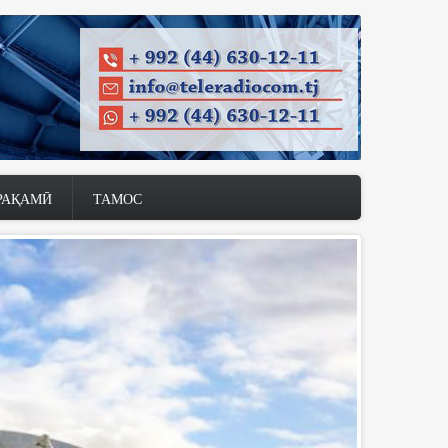
РАҚАМӢ
ТАМОС