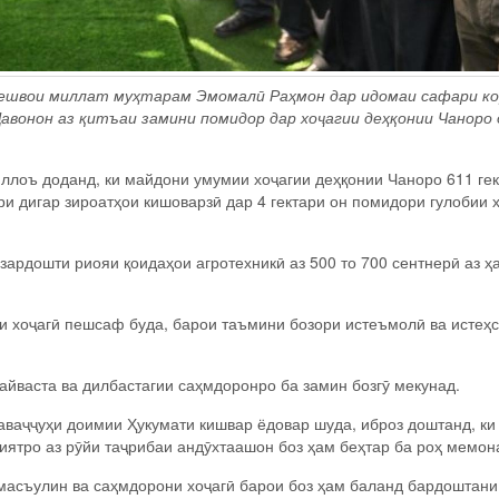
Пешвои миллат муҳтарам Эмомалӣ Раҳмон дар идомаи сафари ко
авонон аз қитъаи замини помидор дар хоҷагии деҳқонии Чаноро
ллоъ доданд, ки майдони умумии хоҷагии деҳқонии Чаноро 611 ге
и дигар зироатҳои кишоварзӣ дар 4 гектари он помидори гулобии 
ардошти риояи қоидаҳои агротехникӣ аз 500 то 700 сентнерӣ аз ҳ
ни хоҷагӣ пешсаф буда, барои таъмини бозори истеъмолӣ ва истеҳ
айваста ва дилбастагии саҳмдоронро ба замин бозгӯ мекунад.
аваҷҷуҳи доимии Ҳукумати кишвар ёдовар шуда, иброз доштанд, ки
ятро аз рӯйи таҷрибаи андӯхтаашон боз ҳам беҳтар ба роҳ мемон
асъулин ва саҳмдорони хоҷагӣ барои боз ҳам баланд бардоштани