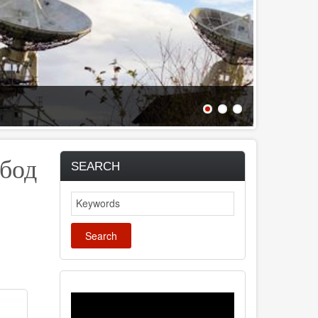
обод
SEARCH
Search