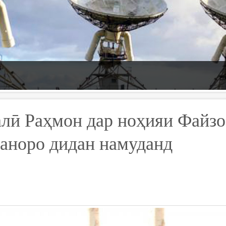
лӣ Раҳмон дар ноҳияи Файз
Чаноро дидан намуданд