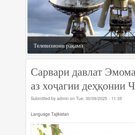
Телевизиони рақамӣ
Технологияҳои иттилоотӣ
ҶСК «Телерадиоком»
Сарвари давлат Эмома
аз хоҷагии деҳқонии 
Submitted by
admin
on
Tue, 30/09/2025 - 11:35
Language
Tajikistan