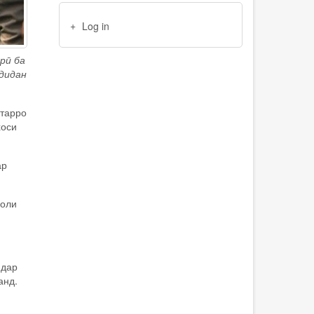
USER
Log in
ACCOUNT
MENU
рӣ ба
 дидан
ктарро
хоси
ар
соли
 дар
анд.