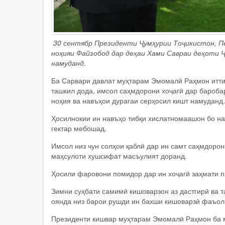
30 сентябр Президенти Ҷумҳурии Тоҷикистон, 
ноҳияи Файзобод дар деҳаи Хами Савраи деҳоти Ҷ
намуданд
.
Ба Сарвари давлат муҳтарам Эмомалӣ Раҳмон итти
ташкил дода, имсол саҳмдорони хоҷагӣ дар баробар
ноҳия ва навъҳои дурагаи серҳосил кишт намуданд.
Ҳосилнокии ин навъҳо тибқи хислатномаашон бо наз
гектар мебошад.
Имсол низ чун солҳои қаблӣ дар ин самт саҳмдоро
маҳсулоти хушсифат масъулият доранд.
Ҳосили фаровони помидор дар ин хоҷагӣ заҳмати п
Зимни суҳбати самимӣ кишоварзон аз дастгирӣ ва т
оянда низ барои рушди ин бахши кишоварзӣ фаъоли
Президенти кишвар муҳтарам Эмомалӣ Раҳмон ба м