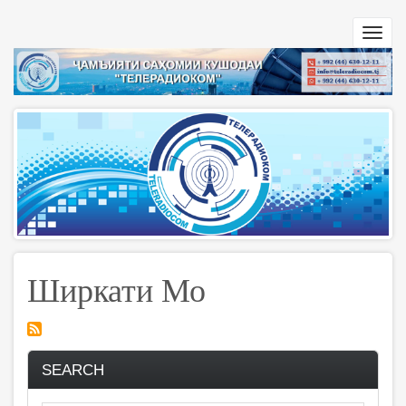
Перейти
к
Toggl
основному
navig
содержанию
Ширкати Мо
SEARCH