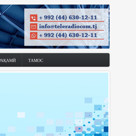
РАҚАМӢ
ТАМОС