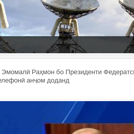
н Эмомалӣ Раҳмон бо Президенти Федератс
телефонӣ анҷом доданд