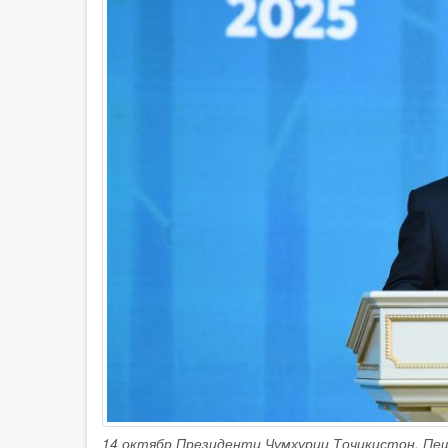
2025»
14 октябр Президенти Ҷумҳурии Тоҷикистон, П