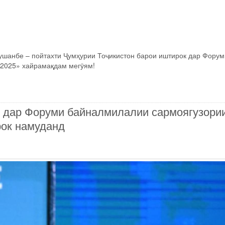
ушанбе – пойтахти Ҷумҳурии Тоҷикистон барои иштирок дар Форум
 2025» хайрамақдам мегӯям!
дар Форуми байналмилалии сармоягузори
ок намуданд