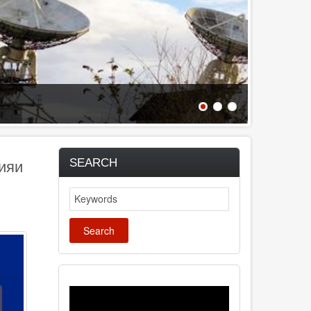
SEARCH
ияи
Search