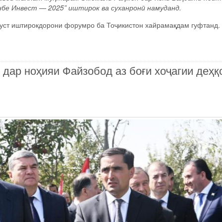
бе Инвест — 2025” иштирок ва суханронӣ намуданд.
уст иштирокдорони форумро ба Тоҷикистон хайрамақдам гуфтанд.
ар ноҳияи Файзобод аз боғи хоҷагии деҳқ