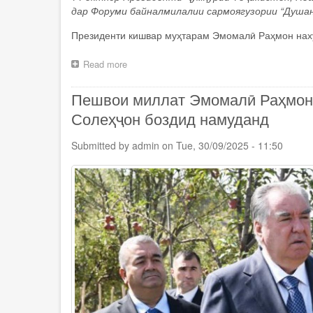
дар Форуми байналмилалии сармоягузории “Душан
Президенти кишвар муҳтарам Эмомалӣ Раҳмон нах
Read more
about
Пешвои
миллат
Пешвои миллат Эмомалӣ Раҳмон д
Эмомалӣ
Раҳмон
Солеҳҷон боздид намуданд
дар
Форуми
Submitted by
admin
on
Tue, 30/09/2025 - 11:50
байналмилалии
сармоягузории
«Душанбе
Инвест
—
2025»
иштирок
намуданд