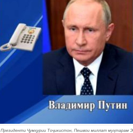
р Президенти Ҷумҳурии Тоҷикистон, Пешвои миллат муҳтарам 