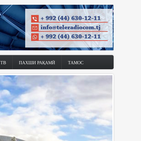
 ТВ
ПАХШИ РАҚАМӢ
ТАМОС