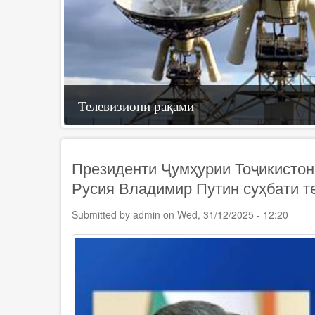
Телевизиони рақамӣ
Технологияҳои иттилоотӣ
ҶСК «Телерадиоком»
Президенти Ҷумҳурии Тоҷикисто
Русия Владимир Путин суҳбати 
Submitted by
admin
on
Wed, 31/12/2025 - 12:20