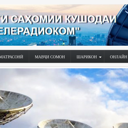
МАТРАСОНӢ
МАВҶИ СОМОН
ШАРИКОН
ОНЛАЙН