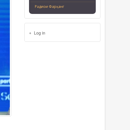
Радиои Фарҳанг
USER
Log in
ACCOUNT
MENU