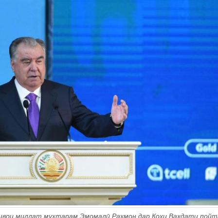
ешвои миллат муҳтарам Эмомалӣ Раҳмон дар Кохи Ваҳдати пой