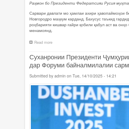
Раҳмон бо Президенти Федератсияи Русия муҳта
Сарвари давлати мо ҳамлаи ахири ҳавопаймоҳои б
Новгородро маҳкум карданд. Бахусус таъкид гардид
роҳбарияти кишвар ғайри қобили қабул аст ва онҳо
менамоянд.
Read more
about
Президенти
Ҷумҳурии
Суханронии Президенти Ҷумҳури
Тоҷикистон
Эмомалӣ
дар Форуми байналмилалии сарм
Раҳмон
бо
Submitted by
admin
on
Tue, 14/10/2025 - 14:21
Президенти
Федератсияи
Русия
Владимир
Путин
суҳбати
телефонӣ
анҷом
доданд