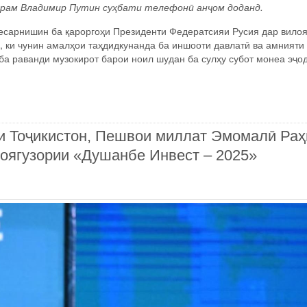
рам Владимир Путин суҳбати телефонӣ анҷом доданд.
есарнишин ба қароргоҳи Президенти Федератсияи Русия дар вило
, ки чунин амалҳои таҳдидкунанда ба иншооти давлатӣ ва амнияти
 ба раванди музокирот барои ноил шудан ба сулҳу субот монеа эҷо
и Тоҷикистон, Пешвои миллат Эмомалӣ Ра
оягузории «Душанбе Инвест – 2025»