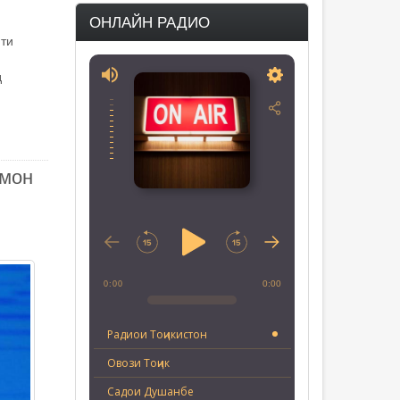
ОНЛАЙН РАДИО
яти
д
ҳмон
0:00
0:00
Радиои Тоҷикистон
Овози Тоҷик
Садои Душанбе