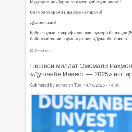
Муҳтарам роҳбарон ва аъзои ҳайатҳои расмӣ!
Сармоягузорон ва шарикони гиромӣ!
Дӯстони азиз!
Қабл аз ҳама, ташрифи ҳар яки шуморо ба шаҳри Д
байналмилалии сармоягузории «Душанбе Инвест –
Read more
about
Суханронии
Президенти
Пешвои миллат Эмомалӣ Раҳмон 
Ҷумҳурии
Тоҷикистон,
«Душанбе Инвест — 2025» иштир
Пешвои
миллат
Submitted by
admin
on
Tue, 14/10/2025 - 14:09
Эмомалӣ
Раҳмон
дар
Форуми
байналмилалии
сармоягузории
«Душанбе
Инвест
–