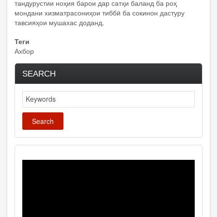
тандурустии ноҳия барои дар сатҳи баланд ба роҳ
мондани хизматрасониҳои тиббӣ ба сокинон дастуру
тавсияҳои мушахас доданд.
Теги
Ахбор
SEARCH
Search