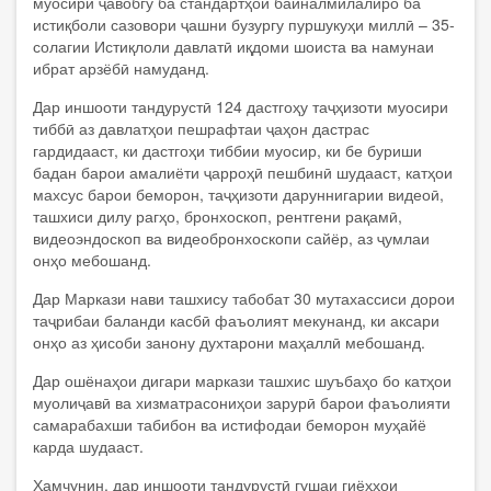
муосири ҷавобгӯ ба стандартҳои байналмилалиро ба
истиқболи сазовори ҷашни бузургу пуршукуҳи миллӣ – 35-
солагии Истиқлоли давлатӣ иқдоми шоиста ва намунаи
ибрат арзёбӣ намуданд.
Дар иншооти тандурустӣ 124 дастгоҳу таҷҳизоти муосири
тиббӣ аз давлатҳои пешрафтаи ҷаҳон дастрас
гардидааст, ки дастгоҳи тиббии муосир, ки бе буриши
бадан барои амалиёти ҷарроҳӣ пешбинӣ шудааст, катҳои
махсус барои беморон, таҷҳизоти даруннигарии видеоӣ,
ташхиси дилу рагҳо, бронхоскоп, рентгени рақамӣ,
видеоэндоскоп ва видеобронхоскопи сайёр, аз ҷумлаи
онҳо мебошанд.
Дар Маркази нави ташхису табобат 30 мутахассиси дорои
таҷрибаи баланди касбӣ фаъолият мекунанд, ки аксари
онҳо аз ҳисоби занону духтарони маҳаллӣ мебошанд.
Дар ошёнаҳои дигари маркази ташхис шуъбаҳо бо катҳои
муолиҷавӣ ва хизматрасониҳои зарурӣ барои фаъолияти
самарабахши табибон ва истифодаи беморон муҳайё
карда шудааст.
Ҳамчунин, дар иншооти тандурустӣ гушаи гиёҳҳои