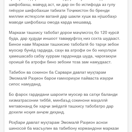
шифобахш, мавҷуд аст, ки дар он бо истифода аз гулу
гиёҳҳои шифобахши табиати Тоҷикистон бо бренди
миллии истеҳсоли ватанӣ дар шакли хушк ва нӯшобаҳо
маводи шифобахш омода карда мешавад.
Маркази ташхису табобат дорои маҷлисгоҳ бо 120 курсӣ
буда, дар ҳудуди иншоот таваққуфгоҳ низ сохта шудааст.
Бинои нави Маркази ташхисию табобатӣ бо тарҳи зебои
муосир бунёд гардида, саҳн ва атрофи он бо ниҳолҳои
ҳамешасабз сабзу хуррам гардонида шуда, чароғакҳои
ороишӣ ба атрофи бино зебоии тоза зам намудааст.
Табибон ва сокинон ба Сарвари давлат муҳтарам
Эмомалӣ Раҳмон барои ғамхориҳои пайваста изҳори
сипос намуданд.
Бо фарох гардидани шароити муосир ва сатҳи баланди
хизматрасонии тиббӣ, минбаъд сокинони маҳаллӣ
метавонанд бе харҷи зиёдатӣ ташхису табобатро дар
дохили ноҳия анҷом диҳанд.
Роҳбари давлат муҳтарам Эмомалӣ Раҳмон аснои
шиносоӣ ба масъулин ва табибону кормандони маркази