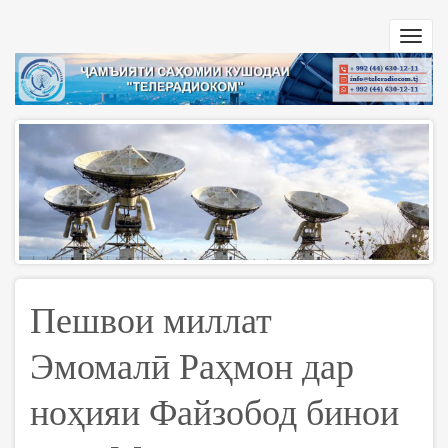
Skip
to
Toggl
main
navig
content
Пешвои миллат
Эмомалӣ Раҳмон дар
ноҳияи Файзобод бинои