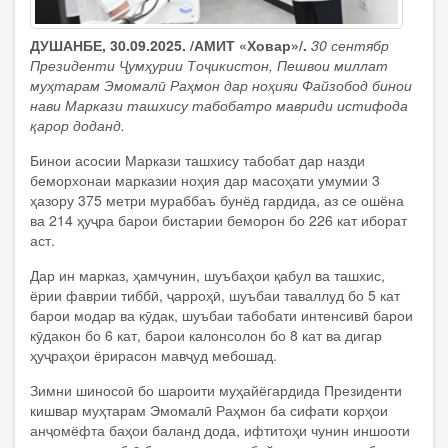
ДУШАНБЕ, 30.09.2025. /АМИТ «Ховар»/.
30 сентябр
Президенти Ҷумҳурии Тоҷикистон, Пешвои миллат
муҳтарам Эмомалӣ Раҳмон дар ноҳияи Файзобод бинои
нави Маркази ташхису табобатро мавриди истифода
қарор доданд.
Бинои асосии Маркази ташхису табобат дар назди
беморхонаи марказии ноҳия дар масоҳати умумии 3
ҳазору 375 метри мураббаъ бунёд гардида, аз се ошёна
ва 214 ҳуҷра барои бистарии беморон бо 226 кат иборат
аст.
Дар ин марказ, ҳамчунин, шуъбаҳои қабул ва ташхис,
ёрии фаврии тиббӣ, ҷарроҳӣ, шуъбаи таваллуд бо 5 кат
барои модар ва кӯдак, шуъбаи табобати интенсивӣ барои
кӯдакон бо 6 кат, барои калонсолон бо 8 кат ва дигар
ҳуҷраҳои ёрирасон мавҷуд мебошад.
Зимни шиносоӣ бо шароити муҳайёгардида Президенти
кишвар муҳтарам Эмомалӣ Раҳмон ба сифати корҳои
анҷомёфта баҳои баланд дода, ифтитоҳи чунин иншооти