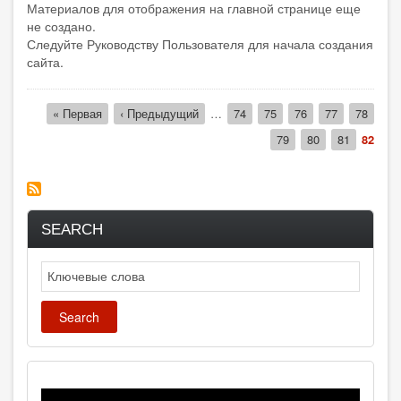
Материалов для отображения на главной странице еще
не создано.
Следуйте
Руководству Пользователя
для начала создания
сайта.
Нумерация
Первая
« Первая
Предыдущая
‹ Предыдущий
…
Страница
74
Страница
75
Страница
76
Страница
77
Страниц
78
страниц
страница
страница
Страница
79
Страница
80
Страница
81
Текущ
82
стран
SEARCH
Search