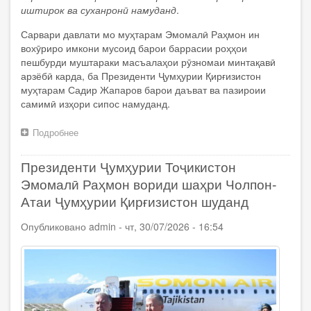
иштирок ва суханронӣ намуданд
.
Сарвари давлати мо муҳтарам Эмомалӣ Раҳмон ин
вохӯриро имкони мусоид барои баррасии роҳҳои
пешбурди муштараки масъалаҳои рӯзномаи минтақавӣ
арзёбӣ карда, ба Президенти Ҷумҳурии Қирғизистон
муҳтарам Садир Жапаров барои даъват ва пазироии
самимӣ изҳори сипос намуданд.
Подробнее
о
Президенти
Ҷумҳурии
Президенти Ҷумҳурии Тоҷикистон
Тоҷикистон
Эмомалӣ
Эмомалӣ Раҳмон вориди шаҳри Чолпон-
Раҳмон
Атаи Ҷумҳурии Қирғизистон шуданд
дар
Вохӯрии
Опубликовано
admin
-
чт, 30/07/2026 - 16:54
ғайрирасмии
машваратии
сарони
давлатҳои
Осиёи
Марказӣ
ва