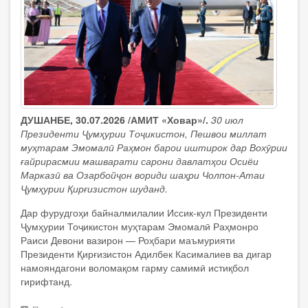
Озарбойҷон
иштирок
намуданд
ДУШАНБЕ, 30.07.2026 /АМИТ «Ховар»/.
30 июл
Президенти Ҷумҳурии Тоҷикистон, Пешвои миллат
муҳтарам Эмомалӣ Раҳмон барои иштирок дар Вохӯрии
ғайрирасмии машварати сарони давлатҳои Осиёи
Марказӣ ва Озарбойҷон вориди шаҳри Чолпон-Атаи
Ҷумҳурии Қирғизистон шуданд.
Дар фурудгоҳи байналмилалии Иссик-кул Президенти
Ҷумҳурии Тоҷикистон муҳтарам Эмомалӣ Раҳмонро
Раиси Девони вазирон — Роҳбари маъмурияти
Президенти Қирғизистон Адилбек Касималиев ва дигар
намояндагони воломақом гарму самимӣ истиқбол
гирифтанд.