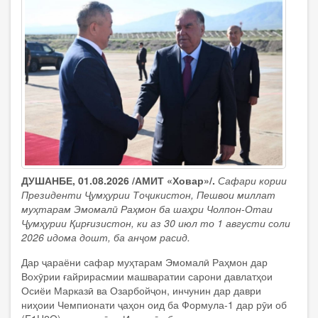
ДУШАНБЕ, 01.08.2026 /АМИТ «Ховар»/.
Сафари кории
Президенти Ҷумҳурии Тоҷикистон, Пешвои миллат
муҳтарам Эмомалӣ Раҳмон ба шаҳри Чолпон-Отаи
Ҷумҳурии Қирғизистон, ки аз 30 июл то 1 августи соли
2026 идома дошт, ба анҷом расид.
Дар ҷараёни сафар муҳтарам Эмомалӣ Раҳмон дар
Вохӯрии ғайрирасмии машваратии сарони давлатҳои
Осиёи Марказӣ ва Озарбойҷон, инчунин дар даври
ниҳоии Чемпионати ҷаҳон оид ба Формула-1 дар рӯи об