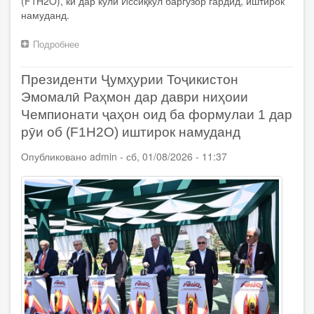
(F1H2O), ки дар кӯли Иссиқкӯл баргузор гардид, иштирок
намуданд.
Подробнее
о
Сафари
кории
Президенти Ҷумҳурии Тоҷикистон
Президенти
Ҷумҳурии
Эмомалӣ Раҳмон дар даври ниҳоии
Тоҷикистон
Чемпионати ҷаҳон оид ба формулаи 1 дар
Эмомалӣ
рӯи об (F1H2O) иштирок намуданд
Раҳмон
ба
Опубликовано
admin
-
сб, 01/08/2026 - 11:37
Ҷумҳурии
Қирғизистон
ба
анҷом
расид