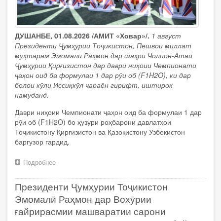
ДУШАНБЕ, 01.08.2026 /АМИТ «Ховар»/.
1 август
Президенти Ҷумҳурии Тоҷикистон, Пешвои миллат
муҳтарам Эмомалӣ Раҳмон дар шаҳри Чолпон-Атаи
Ҷумҳурии Қирғизистон дар даври ниҳоии Чемпионати
ҷаҳон оид ба формулаи 1 дар рӯи об (F1H2O), ки дар
болои кӯли Иссиқкӯл ҷараён гирифт, иштирок
намуданд.
Даври ниҳоии Чемпионати ҷаҳон оид ба формулаи 1 дар
рӯи об (F1H2O) бо ҳузури роҳбарони давлатҳои
Тоҷикистону Қирғизистон ва Қазоқистону Узбекистон
баргузор гардид.
Подробнее
о
Президенти
Ҷумҳурии
Президенти Ҷумҳурии Тоҷикистон
Тоҷикистон
Эмомалӣ
Эмомалӣ Раҳмон дар Вохӯрии
Раҳмон
ғайрирасмии машваратии сарони
дар