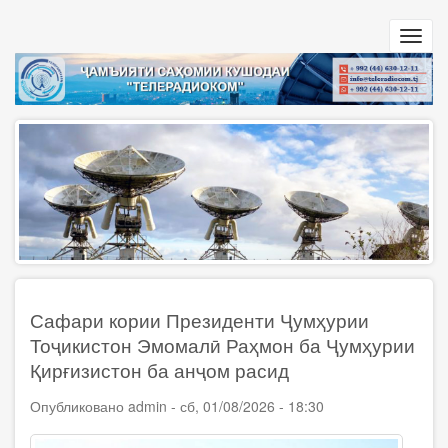
Перейти
к
Toggl
основному
navig
содержанию
Сафари кории Президенти Ҷумҳурии
Тоҷикистон Эмомалӣ Раҳмон ба Ҷумҳурии
Қирғизистон ба анҷом расид
Опубликовано
admin
-
сб, 01/08/2026 - 18:30