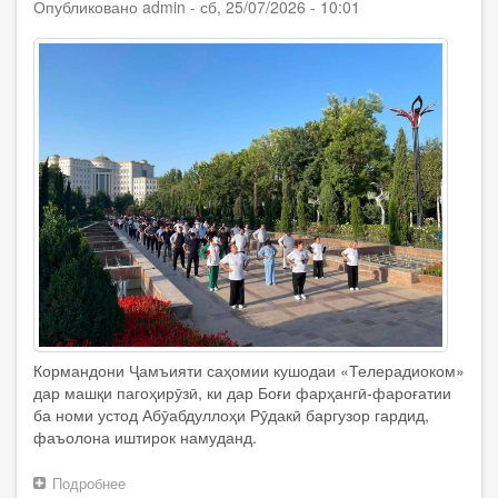
гардид
Опубликовано
admin
-
сб, 25/07/2026 - 10:01
Кормандони Ҷамъияти саҳомии кушодаи «Телерадиоком»
дар машқи пагоҳирӯзӣ, ки дар Боғи фарҳангӣ-фароғатии
ба номи устод Абӯабдуллоҳи Рӯдакӣ баргузор гардид,
фаъолона иштирок намуданд.
Подробнее
о