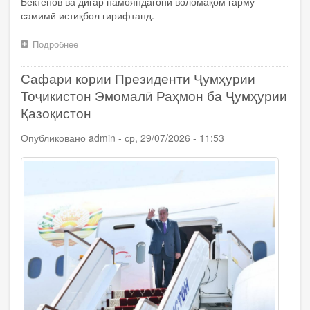
Бектенов ва дигар намояндагони воломақом гарму
самимӣ истиқбол гирифтанд.
Подробнее
о
Президенти
Ҷумҳурии
Сафари кории Президенти Ҷумҳурии
Тоҷикистон
Эмомалӣ
Тоҷикистон Эмомалӣ Раҳмон ба Ҷумҳурии
Раҳмон
Қазоқистон
вориди
шаҳри
Опубликовано
admin
-
ср, 29/07/2026 - 11:53
Остонаи
Ҷумҳурии
Қазоқистон
шуданд