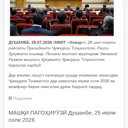
ДУШАНБЕ, 28.07.2026 /АМИТ «Ховар»/.
28 июл таҳти
раёсати Президенти Ҷумҳурии Тоҷикистон, Раиси
Ҳукумати кишвар, Пешвои миллат муҳтарам Эмомалӣ
Раҳмон маҷлиси Ҳукумати Ҷумҳурии Тоҷикистон
баргузор гардид.
Дар маҷлис нахуст натиҷаҳои рушди иҷтимоию иқтисодии
Ҷумҳурии Тоҷикистон дар нимсолаи якуми соли 2026 ва
вазифаҳо барои нимсолаи дуюм баррасӣ гардид.
Подробнее
о
Маҷлиси
Ҳукумати
МАШҚИ ПАГОҲИРӮЗӢ Душанбе, 25 июли
Ҷумҳурии
Тоҷикистон
соли 2026
баргузор