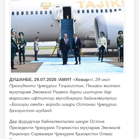
ДУШАНБЕ, 29.07.2026 /АМИТ «Ховар»/.
29 июл
Президенти Ҷумҳурии Тоҷикистон, Пешвои миллат
муҳтарам Эмомалӣ Раҳмон барои иштирок дар
маросими ифтитоҳи мусобиқаҳои байналмилалии
«Бозиҳои оянда» вориди шаҳри Остонаи Ҷумҳурии
Қазоқистон шуданд.
Дар фурудгоҳи байналмилалии шаҳри Остона
Президенти Ҷумҳурии Тоҷикистон муҳтарам Эмомалӣ
Раҳмонро Сарвазири Ҷумҳурии Қазоқистон Олжас