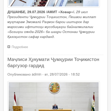
ДУШАНБЕ, 29.07.2026 /АМИТ «Ховар»/.
29 июл
Президенти Ҷумҳурии Тоҷикистон, Пешвои миллат
муҳтарам Эмомалӣ Раҳмон барои иштирок дар
маросими ифтитоҳи мусобиқаҳои байналмилалии
«Бозиҳои оянда-2026» ба шаҳри Остонаи Ҷумҳурии
Қазоқистон сафар карданд.
Подробнее
о
Сафари
кории
Маҷлиси Ҳукумати Ҷумҳурии Тоҷикистон
Президенти
Ҷумҳурии
баргузор гардид
Тоҷикистон
Эмомалӣ
Опубликовано
admin
-
вт, 28/07/2026 - 18:52
Раҳмон
ба
Ҷумҳурии
Қазоқистон