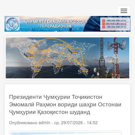
Перейти
к
Toggl
основному
navig
содержанию
Президенти Ҷумҳурии Тоҷикистон
Эмомалӣ Раҳмон вориди шаҳри Остонаи
Ҷумҳурии Қазоқистон шуданд
Опубликовано
admin
-
ср, 29/07/2026 - 14:52